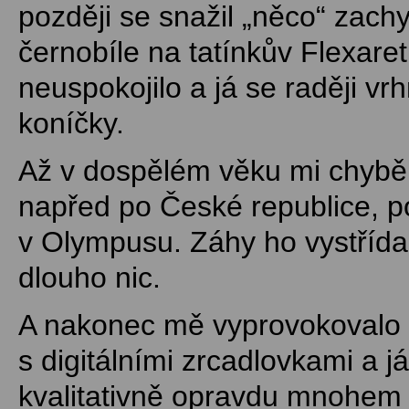
později se snažil „něco“ zachy
černobíle na tatínkův Flexare
neuspokojilo a já se raději vrh
koníčky.
Až v dospělém věku mi chyběl
napřed po České republice, po 
v Olympusu. Záhy ho vystřída
dlouho nic.
A nakonec mě vyprovokovalo m
s digitálními zrcadlovkami a já
kvalitativně opravdu mnohem l