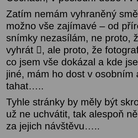
Zatím nemám vyhraněný směr, 
možno vše zajímavé – od příro
snímky nezasílám, ne proto, ž
vyhrát , ale proto, že fotog
co jsem vše dokázal a kde js
jiné, mám ho dost v osobním 
tahat…..
Tyhle stránky by měly být skr
už ne uchvátit, tak alespoň něk
za jejich návštěvu…..