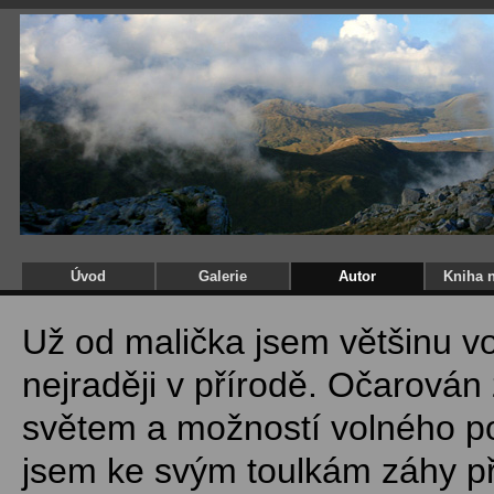
Úvod
Galerie
Autor
Kniha 
Už od malička jsem většinu vo
nejraději v přírodě. Očarová
světem a možností volného p
jsem ke svým toulkám záhy př