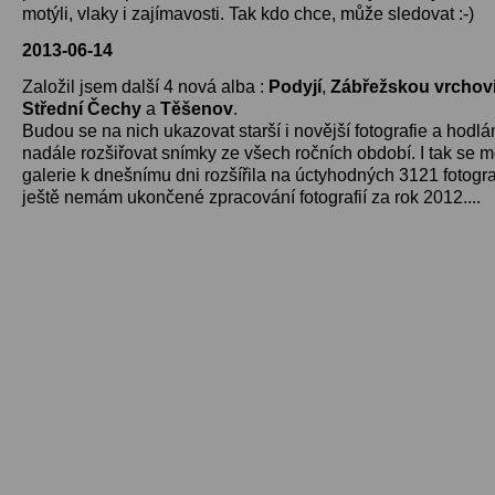
motýli, vlaky i zajímavosti. Tak kdo chce, může sledovat :-)
2013-06-14
Založil jsem další 4 nová alba :
Podyjí
,
Zábřežskou vrchov
Střední Čechy
a
Těšenov
.
Budou se na nich ukazovat starší i novější fotografie a hodlá
nadále rozšiřovat snímky ze všech ročních období. I tak se m
galerie k dnešnímu dni rozšířila na úctyhodných 3121 fotografi
ještě nemám ukončené zpracování fotografií za rok 2012....