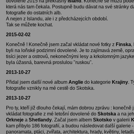
dovolené 2015 na překrásný
Island
. Konečně se můžu poděli
která nás tam čekala. Postupně budu dávat na své stránky da
fotografie do ostatních alb.
A nejen z Islandu, ale i z předcházejcích období.
Tak se můžete kochat.
2015-02-02
Konečně ! Konečně jsem začal vkládat nové fotky z
Finska
,
byli na loňské podzimní dovolené. Je to zajímavá země, opr
tisíci jezer a ostrovů, nekonečnými lesy a krkolomným jazyk
byla úžasná, barevná proslulou "ruskou".
2013-10-27
Přidal jsem další nové album
Anglie
do kategorie
Krajiny
. T
fotografie vznikly na mé cestě do Skotska.
2013-10-27
Pro ty, kteří již dlouho čekají, mám dobrou zprávu : konečně
vkládat fotografie z mé letošní dovolené do
Skotska
a na jeh
Orkneje
a
Shetlandy
. Začal jsem albem
Skotsko
v galerii
K
kam přibylo 186 fotografií, a budou následovat další galerie -
panoramata, ptáci, zvířata, architektura, hrady, květiny, letadl